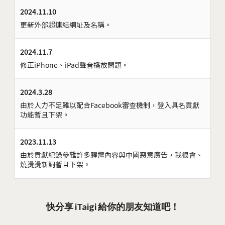
2024.11.10
更新外部超連結網址及名稱。
2024.11.7
修正iPhone、iPad聲音播放問題。
2024.3.28
由於人力不足難以配合Facebook審查機制，登入具名貢獻
功能暫且下架。
2023.11.13
由於貢獻紀錄參雜許多腥羶內容與中國惡意廣告，我很會、
燒燙燙新詞暫且下架。
快分享 iTaigi 給你的朋友知道吧！