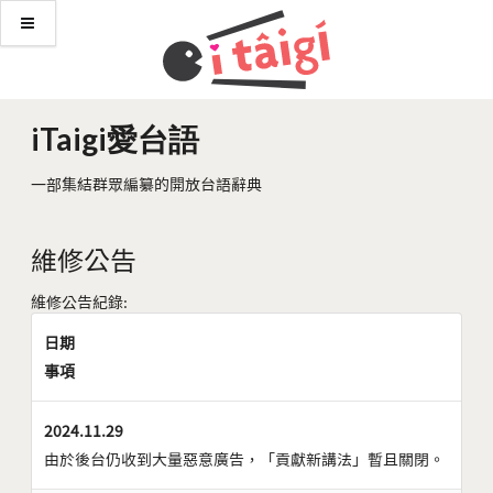
iTaigi愛台語
一部集結群眾編纂的開放台語辭典
維修公告
維修公告紀錄:
日期
事項
2024.11.29
由於後台仍收到大量惡意廣告，「貢獻新講法」暫且關閉。