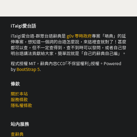
iTaigi愛台語
iTaigi愛台語-群眾台語辭典是
g0v 零時政府
專案「萌典」的延
伸專案，想知道一個詞的台語怎麼說，來這裡查就對了！甚麼
都可以查，但不一定查得到，查不到時可以發問，或者自己發
明台語講法貢獻給大家，簡單說就是「自己的辭典自己編」。
程式授權 MIT，辭典內容CC0｢不保留權利｣授權。Powered
by
BootStrap 5
.
條款
關於本站
服務條款
隱私權條款
站內服務
查辭典