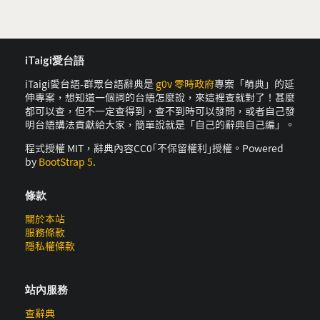
iTaigi愛台語
iTaigi愛台語-群眾台語辭典是
g0v 零時政府
專案「萌典」的延
伸專案，想知道一個詞的台語怎麼說，來這裡查就對了！甚麼
都可以查，但不一定查得到，查不到時可以發問，或者自己發
明台語講法貢獻給大家，簡單說就是「自己的辭典自己編」。
程式授權 MIT，辭典內容CC0｢不保留權利｣授權。Powered
by
BootStrap 5
.
條款
關於本站
服務條款
隱私權條款
站內服務
查辭典