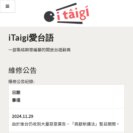
iTaigi愛台語
一部集結群眾編纂的開放台語辭典
維修公告
維修公告紀錄:
日期
事項
2024.11.29
由於後台仍收到大量惡意廣告，「貢獻新講法」暫且關閉。