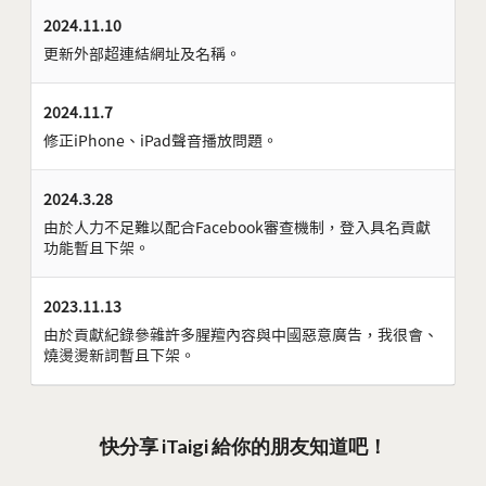
2024.11.10
更新外部超連結網址及名稱。
2024.11.7
修正iPhone、iPad聲音播放問題。
2024.3.28
由於人力不足難以配合Facebook審查機制，登入具名貢獻
功能暫且下架。
2023.11.13
由於貢獻紀錄參雜許多腥羶內容與中國惡意廣告，我很會、
燒燙燙新詞暫且下架。
快分享 iTaigi 給你的朋友知道吧！