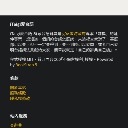
iTaigi愛台語
iTaigi愛台語-群眾台語辭典是
g0v 零時政府
專案「萌典」的延
伸專案，想知道一個詞的台語怎麼說，來這裡查就對了！甚麼
都可以查，但不一定查得到，查不到時可以發問，或者自己發
明台語講法貢獻給大家，簡單說就是「自己的辭典自己編」。
程式授權 MIT，辭典內容CC0｢不保留權利｣授權。Powered
by
BootStrap 5
.
條款
關於本站
服務條款
隱私權條款
站內服務
查辭典