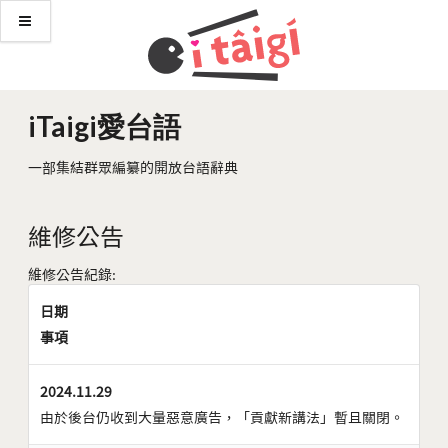
iTaigi愛台語
一部集結群眾編纂的開放台語辭典
維修公告
維修公告紀錄:
日期
事項
2024.11.29
由於後台仍收到大量惡意廣告，「貢獻新講法」暫且關閉。