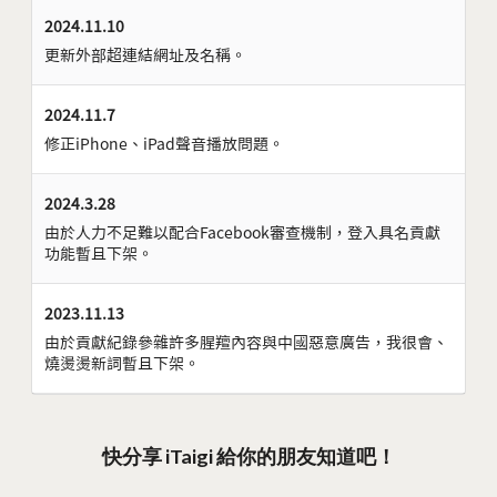
2024.11.10
更新外部超連結網址及名稱。
2024.11.7
修正iPhone、iPad聲音播放問題。
2024.3.28
由於人力不足難以配合Facebook審查機制，登入具名貢獻
功能暫且下架。
2023.11.13
由於貢獻紀錄參雜許多腥羶內容與中國惡意廣告，我很會、
燒燙燙新詞暫且下架。
快分享 iTaigi 給你的朋友知道吧！