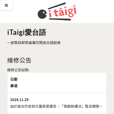
iTaigi愛台語
一部集結群眾編纂的開放台語辭典
維修公告
維修公告紀錄:
日期
事項
2024.11.29
由於後台仍收到大量惡意廣告，「貢獻新講法」暫且關閉。