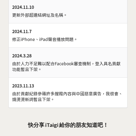
2024.11.10
更新外部超連結網址及名稱。
2024.11.7
修正iPhone、iPad聲音播放問題。
2024.3.28
由於人力不足難以配合Facebook審查機制，登入具名貢獻
功能暫且下架。
2023.11.13
由於貢獻紀錄參雜許多腥羶內容與中國惡意廣告，我很會、
燒燙燙新詞暫且下架。
快分享 iTaigi 給你的朋友知道吧！