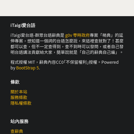
iTaigi愛台語
iTaigi愛台語-群眾台語辭典是
g0v 零時政府
專案「萌典」的延
伸專案，想知道一個詞的台語怎麼說，來這裡查就對了！甚麼
都可以查，但不一定查得到，查不到時可以發問，或者自己發
明台語講法貢獻給大家，簡單說就是「自己的辭典自己編」。
程式授權 MIT，辭典內容CC0｢不保留權利｣授權。Powered
by
BootStrap 5
.
條款
關於本站
服務條款
隱私權條款
站內服務
查辭典