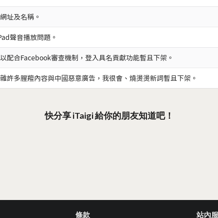
網址及名稱。
iPad聲音播放問題。
以配合Facebook審查機制，登入具名貢獻功能暫且下架。
雜許多腥羶內容與中國惡意廣告，我很會、燒燙燙新詞暫且下架。
快分享 iTaigi 給你的朋友知道吧！
條款
站內