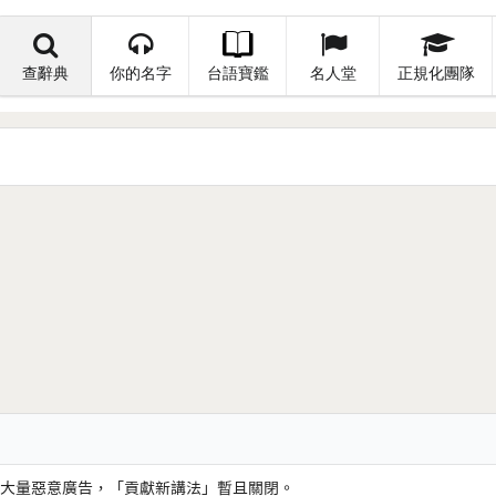
查辭典
你的名字
台語寶鑑
名人堂
正規化團隊
大量惡意廣告，「貢獻新講法」暫且關閉。