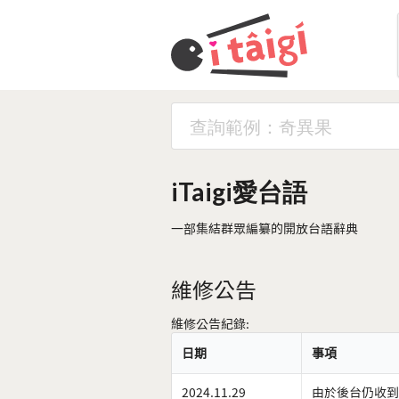
iTaigi愛台語
一部集結群眾編纂的開放台語辭典
維修公告
維修公告紀錄:
日期
事項
2024.11.29
由於後台仍收到