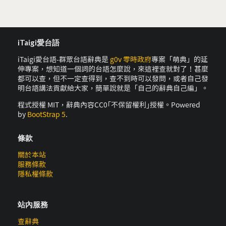
iTaigi愛台語
iTaigi愛台語-群眾台語辭典是
g0v 零時政府
專案「萌典」的延
伸專案，想知道一個詞的台語怎麼說，來這裡查就對了！甚麼
都可以查，但不一定查得到，查不到時可以發問，或者自己發
明台語講法貢獻給大家，簡單說就是「自己的辭典自己編」。
程式授權 MIT，辭典內容CC0｢不保留權利｣授權。Powered
by
BootStrap 5
.
條款
關於本站
服務條款
隱私權條款
站內服務
查辭典