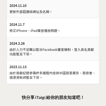
2024.11.10
更新外部超連結網址及名稱。
2024.11.7
修正iPhone、iPad聲音播放問題。
2024.3.28
由於人力不足難以配合Facebook審查機制，登入具名貢獻
功能暫且下架。
2023.11.13
由於貢獻紀錄參雜許多腥羶內容與中國惡意廣告，我很會、
燒燙燙新詞暫且下架。
快分享 iTaigi 給你的朋友知道吧！