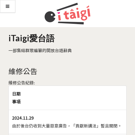
iTaigi愛台語
一部集結群眾編纂的開放台語辭典
維修公告
維修公告紀錄:
日期
事項
2024.11.29
由於後台仍收到大量惡意廣告，「貢獻新講法」暫且關閉。