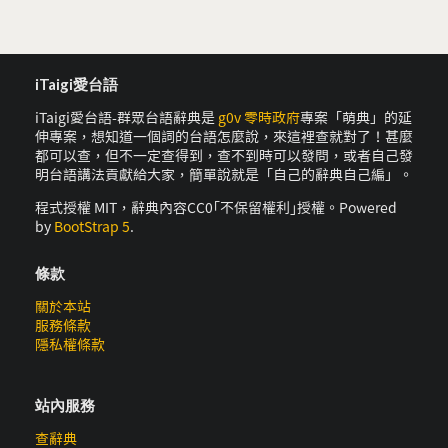
iTaigi愛台語
iTaigi愛台語-群眾台語辭典是
g0v 零時政府
專案「萌典」的延
伸專案，想知道一個詞的台語怎麼說，來這裡查就對了！甚麼
都可以查，但不一定查得到，查不到時可以發問，或者自己發
明台語講法貢獻給大家，簡單說就是「自己的辭典自己編」。
程式授權 MIT，辭典內容CC0｢不保留權利｣授權。Powered
by
BootStrap 5
.
條款
關於本站
服務條款
隱私權條款
站內服務
查辭典