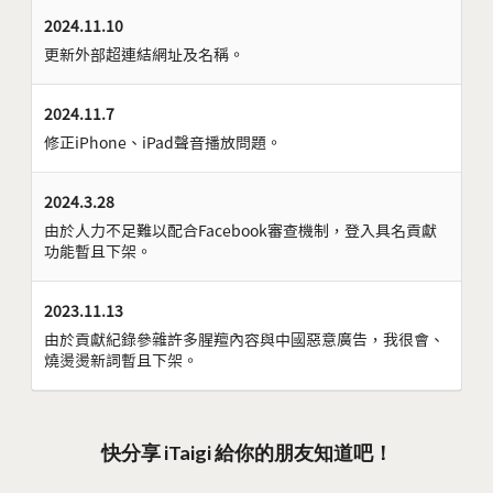
2024.11.10
更新外部超連結網址及名稱。
2024.11.7
修正iPhone、iPad聲音播放問題。
2024.3.28
由於人力不足難以配合Facebook審查機制，登入具名貢獻
功能暫且下架。
2023.11.13
由於貢獻紀錄參雜許多腥羶內容與中國惡意廣告，我很會、
燒燙燙新詞暫且下架。
快分享 iTaigi 給你的朋友知道吧！