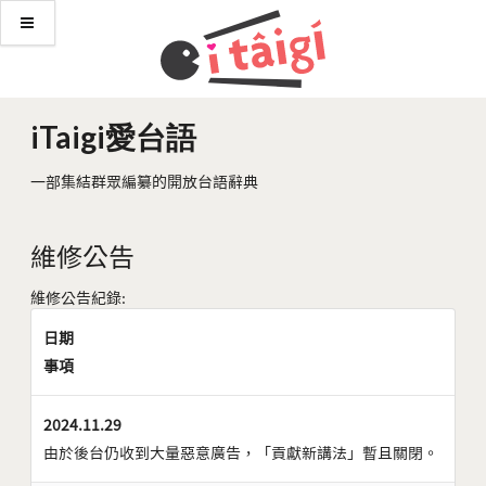
iTaigi愛台語
一部集結群眾編纂的開放台語辭典
維修公告
維修公告紀錄:
日期
事項
2024.11.29
由於後台仍收到大量惡意廣告，「貢獻新講法」暫且關閉。