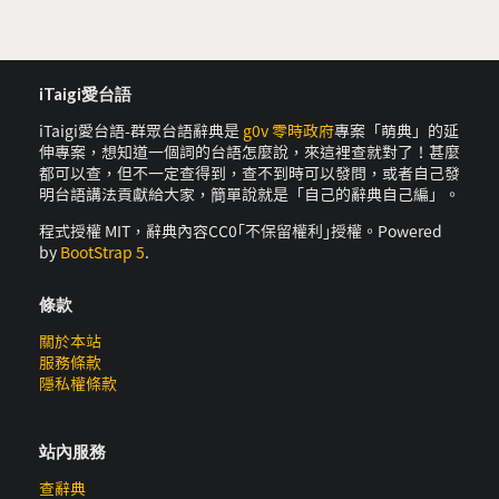
iTaigi愛台語
iTaigi愛台語-群眾台語辭典是
g0v 零時政府
專案「萌典」的延
伸專案，想知道一個詞的台語怎麼說，來這裡查就對了！甚麼
都可以查，但不一定查得到，查不到時可以發問，或者自己發
明台語講法貢獻給大家，簡單說就是「自己的辭典自己編」。
程式授權 MIT，辭典內容CC0｢不保留權利｣授權。Powered
by
BootStrap 5
.
條款
關於本站
服務條款
隱私權條款
站內服務
查辭典