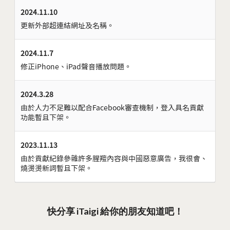
2024.11.10
更新外部超連結網址及名稱。
2024.11.7
修正iPhone、iPad聲音播放問題。
2024.3.28
由於人力不足難以配合Facebook審查機制，登入具名貢獻
功能暫且下架。
2023.11.13
由於貢獻紀錄參雜許多腥羶內容與中國惡意廣告，我很會、
燒燙燙新詞暫且下架。
快分享 iTaigi 給你的朋友知道吧！