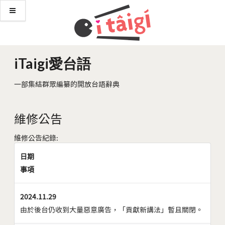
iTaigi愛台語
一部集結群眾編纂的開放台語辭典
維修公告
維修公告紀錄:
日期
事項
2024.11.29
由於後台仍收到大量惡意廣告，「貢獻新講法」暫且關閉。