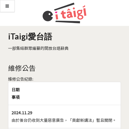
iTaigi愛台語
一部集結群眾編纂的開放台語辭典
維修公告
維修公告紀錄:
日期
事項
2024.11.29
由於後台仍收到大量惡意廣告，「貢獻新講法」暫且關閉。