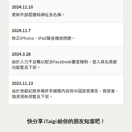
2024.11.10
更新外部超連結網址及名稱。
2024.11.7
修正iPhone、iPad聲音播放問題。
2024.3.28
由於人力不足難以配合Facebook審查機制，登入具名貢獻
功能暫且下架。
2023.11.13
由於貢獻紀錄參雜許多腥羶內容與中國惡意廣告，我很會、
燒燙燙新詞暫且下架。
快分享 iTaigi 給你的朋友知道吧！