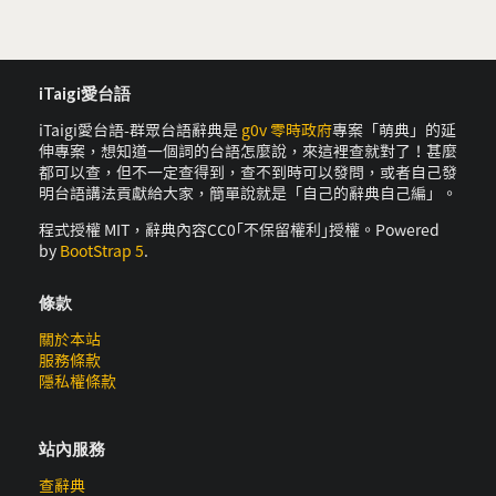
iTaigi愛台語
iTaigi愛台語-群眾台語辭典是
g0v 零時政府
專案「萌典」的延
伸專案，想知道一個詞的台語怎麼說，來這裡查就對了！甚麼
都可以查，但不一定查得到，查不到時可以發問，或者自己發
明台語講法貢獻給大家，簡單說就是「自己的辭典自己編」。
程式授權 MIT，辭典內容CC0｢不保留權利｣授權。Powered
by
BootStrap 5
.
條款
關於本站
服務條款
隱私權條款
站內服務
查辭典