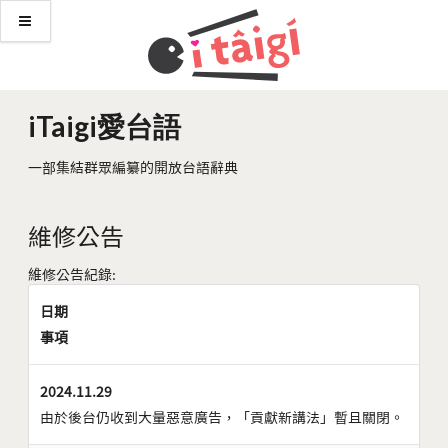
iTaigi愛台語
一部集結群眾編纂的開放台語辭典
維修公告
維修公告紀錄:
日期
事項
2024.11.29
由於後台仍收到大量惡意廣告，「貢獻新講法」暫且關閉。