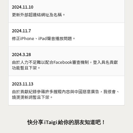
2024.11.10
更新外部超連結網址及名稱。
2024.11.7
修正iPhone、iPad聲音播放問題。
2024.3.28
由於人力不足難以配合Facebook審查機制，登入具名貢獻
功能暫且下架。
2023.11.13
由於貢獻紀錄參雜許多腥羶內容與中國惡意廣告，我很會、
燒燙燙新詞暫且下架。
快分享 iTaigi 給你的朋友知道吧！