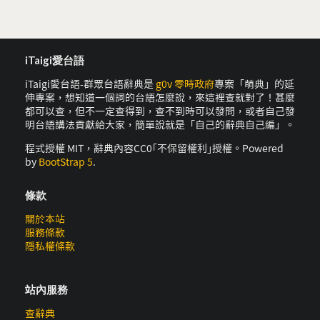
iTaigi愛台語
iTaigi愛台語-群眾台語辭典是
g0v 零時政府
專案「萌典」的延
伸專案，想知道一個詞的台語怎麼說，來這裡查就對了！甚麼
都可以查，但不一定查得到，查不到時可以發問，或者自己發
明台語講法貢獻給大家，簡單說就是「自己的辭典自己編」。
程式授權 MIT，辭典內容CC0｢不保留權利｣授權。Powered
by
BootStrap 5
.
條款
關於本站
服務條款
隱私權條款
站內服務
查辭典