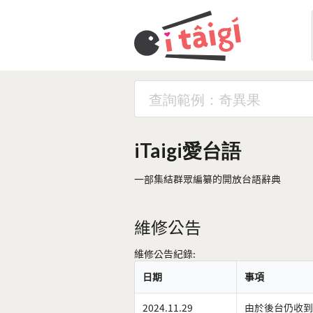
iTaigi愛台語
一部集結群眾編纂的開放台語辭典
維修公告
維修公告紀錄:
日期
事項
2024.11.29
由於後台仍收到