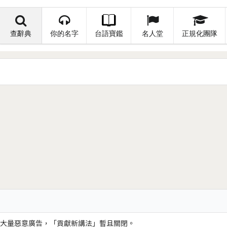
查辭典
你的名字
台語寶鑑
名人堂
正規化團隊
大量惡意廣告，「貢獻新講法」暫且關閉。