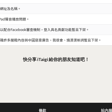
網址及名稱。
iPad聲音播放問題。
以配合Facebook審查機制，登入具名貢獻功能暫且下架。
雜許多腥羶內容與中國惡意廣告，我很會、燒燙燙新詞暫且下架。
快分享 iTaigi 給你的朋友知道吧！
條款
站內