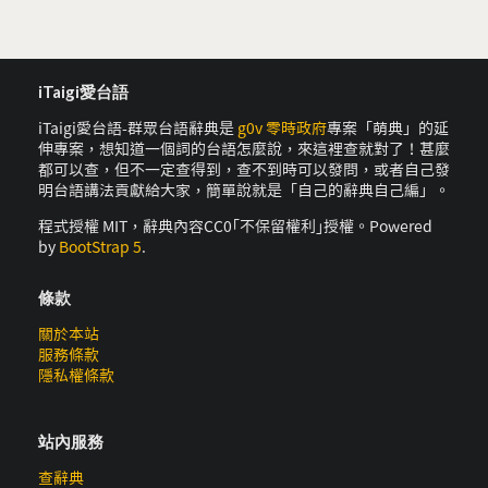
iTaigi愛台語
iTaigi愛台語-群眾台語辭典是
g0v 零時政府
專案「萌典」的延
伸專案，想知道一個詞的台語怎麼說，來這裡查就對了！甚麼
都可以查，但不一定查得到，查不到時可以發問，或者自己發
明台語講法貢獻給大家，簡單說就是「自己的辭典自己編」。
程式授權 MIT，辭典內容CC0｢不保留權利｣授權。Powered
by
BootStrap 5
.
條款
關於本站
服務條款
隱私權條款
站內服務
查辭典