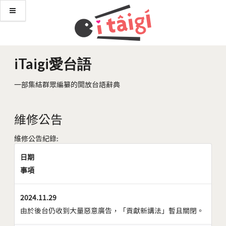
iTaigi愛台語
一部集結群眾編纂的開放台語辭典
維修公告
維修公告紀錄:
日期
事項
2024.11.29
由於後台仍收到大量惡意廣告，「貢獻新講法」暫且關閉。