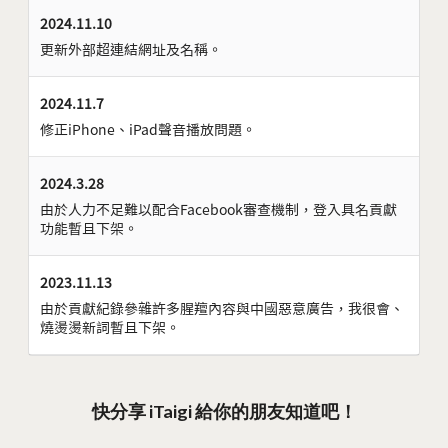
2024.11.10
更新外部超連結網址及名稱。
2024.11.7
修正iPhone、iPad聲音播放問題。
2024.3.28
由於人力不足難以配合Facebook審查機制，登入具名貢獻
功能暫且下架。
2023.11.13
由於貢獻紀錄參雜許多腥羶內容與中國惡意廣告，我很會、
燒燙燙新詞暫且下架。
快分享 iTaigi 給你的朋友知道吧！