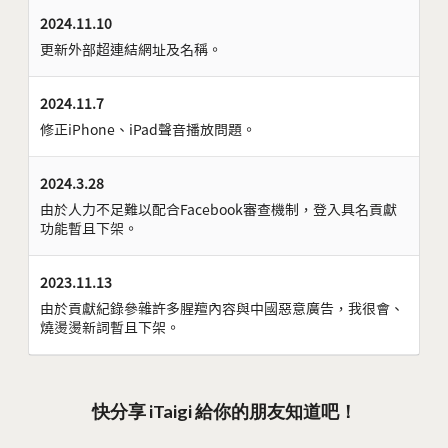
2024.11.10
更新外部超連結網址及名稱。
2024.11.7
修正iPhone、iPad聲音播放問題。
2024.3.28
由於人力不足難以配合Facebook審查機制，登入具名貢獻
功能暫且下架。
2023.11.13
由於貢獻紀錄參雜許多腥羶內容與中國惡意廣告，我很會、
燒燙燙新詞暫且下架。
快分享 iTaigi 給你的朋友知道吧！