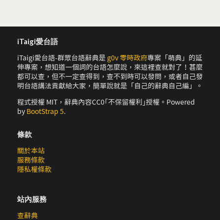
iTaigi愛台語
iTaigi愛台語-群眾台語辭典是
g0v 零時政府
專案「萌典」的延
伸專案，想知道一個詞的台語怎麼說，來這裡查就對了！甚麼
都可以查，但不一定查得到，查不到時可以發問，或者自己發
明台語講法貢獻給大家，簡單說就是「自己的辭典自己編」。
程式授權 MIT，辭典內容CC0｢不保留權利｣授權。Powered
by
BootStrap 5
.
條款
關於本站
服務條款
隱私權條款
站內服務
查辭典