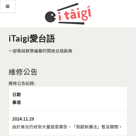
iTaigi愛台語
一部集結群眾編纂的開放台語辭典
維修公告
維修公告紀錄:
日期
事項
2024.11.29
由於後台仍收到大量惡意廣告，「貢獻新講法」暫且關閉。