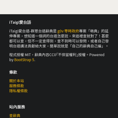
iTaigi愛台語
iTaigi愛台語-群眾台語辭典是
g0v 零時政府
專案「萌典」的延
伸專案，想知道一個詞的台語怎麼說，來這裡查就對了！甚麼
都可以查，但不一定查得到，查不到時可以發問，或者自己發
明台語講法貢獻給大家，簡單說就是「自己的辭典自己編」。
程式授權 MIT，辭典內容CC0｢不保留權利｣授權。Powered
by
BootStrap 5
.
條款
關於本站
服務條款
隱私權條款
站內服務
查辭典