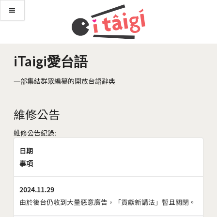
iTaigi愛台語
一部集結群眾編纂的開放台語辭典
維修公告
維修公告紀錄:
日期
事項
2024.11.29
由於後台仍收到大量惡意廣告，「貢獻新講法」暫且關閉。