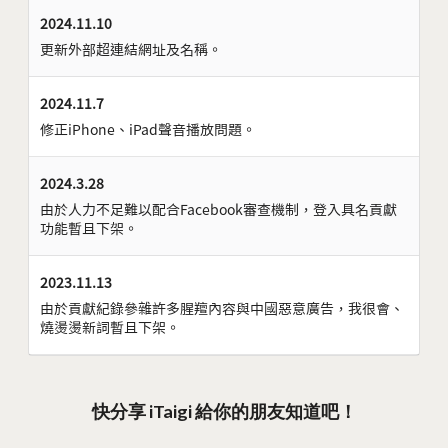
2024.11.10
更新外部超連結網址及名稱。
2024.11.7
修正iPhone、iPad聲音播放問題。
2024.3.28
由於人力不足難以配合Facebook審查機制，登入具名貢獻
功能暫且下架。
2023.11.13
由於貢獻紀錄參雜許多腥羶內容與中國惡意廣告，我很會、
燒燙燙新詞暫且下架。
快分享 iTaigi 給你的朋友知道吧！