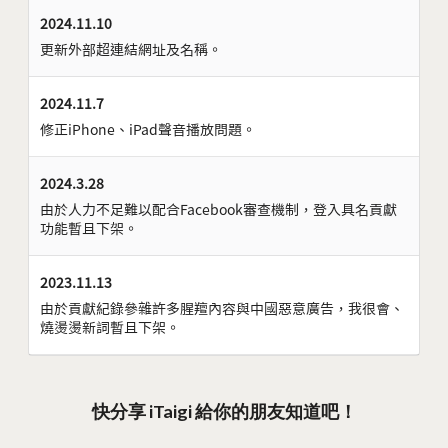
2024.11.10
更新外部超連結網址及名稱。
2024.11.7
修正iPhone、iPad聲音播放問題。
2024.3.28
由於人力不足難以配合Facebook審查機制，登入具名貢獻
功能暫且下架。
2023.11.13
由於貢獻紀錄參雜許多腥羶內容與中國惡意廣告，我很會、
燒燙燙新詞暫且下架。
快分享 iTaigi 給你的朋友知道吧！