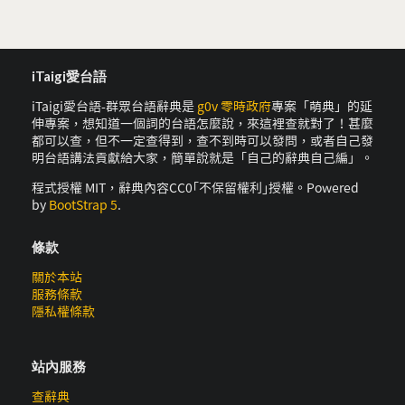
iTaigi愛台語
iTaigi愛台語-群眾台語辭典是
g0v 零時政府
專案「萌典」的延
伸專案，想知道一個詞的台語怎麼說，來這裡查就對了！甚麼
都可以查，但不一定查得到，查不到時可以發問，或者自己發
明台語講法貢獻給大家，簡單說就是「自己的辭典自己編」。
程式授權 MIT，辭典內容CC0｢不保留權利｣授權。Powered
by
BootStrap 5
.
條款
關於本站
服務條款
隱私權條款
站內服務
查辭典