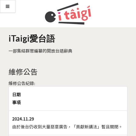
iTaigi愛台語
一部集結群眾編纂的開放台語辭典
維修公告
維修公告紀錄:
日期
事項
2024.11.29
由於後台仍收到大量惡意廣告，「貢獻新講法」暫且關閉。