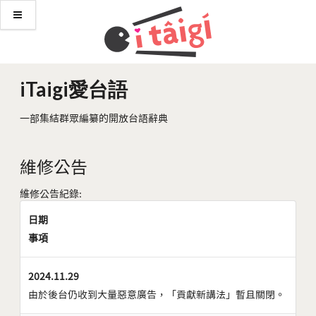
iTaigi愛台語
一部集結群眾編纂的開放台語辭典
維修公告
維修公告紀錄:
日期
事項
2024.11.29
由於後台仍收到大量惡意廣告，「貢獻新講法」暫且關閉。