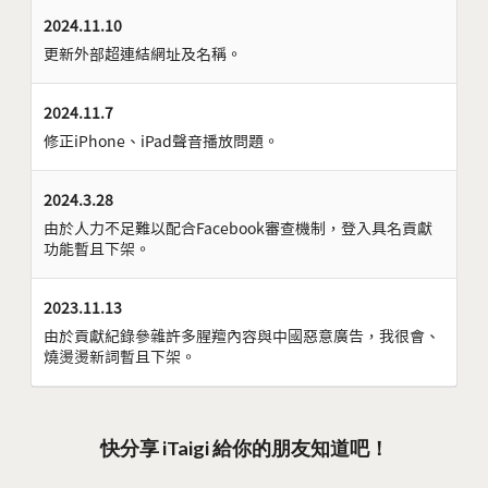
2024.11.10
更新外部超連結網址及名稱。
2024.11.7
修正iPhone、iPad聲音播放問題。
2024.3.28
由於人力不足難以配合Facebook審查機制，登入具名貢獻
功能暫且下架。
2023.11.13
由於貢獻紀錄參雜許多腥羶內容與中國惡意廣告，我很會、
燒燙燙新詞暫且下架。
快分享 iTaigi 給你的朋友知道吧！