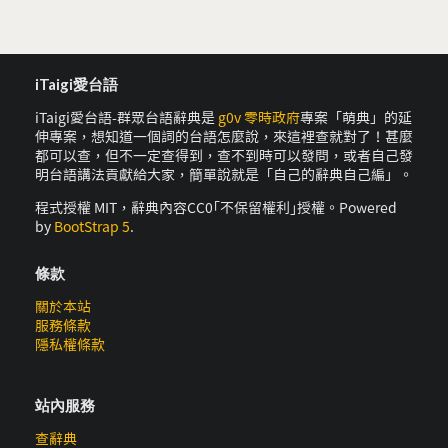
iTaigi愛台語
iTaigi愛台語-群眾台語辭典是
g0v 零時政府
專案「萌典」的延
伸專案，想知道一個詞的台語怎麼說，來這裡查就對了！甚麼
都可以查，但不一定查得到，查不到時可以發問，或者自己發
明台語講法貢獻給大家，簡單說就是「自己的辭典自己編」。
程式授權 MIT，辭典內容CC0｢不保留權利｣授權。Powered
by
BootStrap 5
.
條款
關於本站
服務條款
隱私權條款
站內服務
查辭典