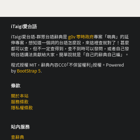
iTaigi愛台語
iTaigi愛台語-群眾台語辭典是
g0v 零時政府
專案「萌典」的延
伸專案，想知道一個詞的台語怎麼說，來這裡查就對了！甚麼
都可以查，但不一定查得到，查不到時可以發問，或者自己發
明台語講法貢獻給大家，簡單說就是「自己的辭典自己編」。
程式授權 MIT，辭典內容CC0｢不保留權利｣授權。Powered
by
BootStrap 5
.
條款
關於本站
服務條款
隱私權條款
站內服務
查辭典