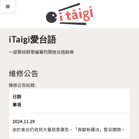
iTaigi愛台語
一部集結群眾編纂的開放台語辭典
維修公告
維修公告紀錄:
日期
事項
2024.11.29
由於後台仍收到大量惡意廣告，「貢獻新講法」暫且關閉。