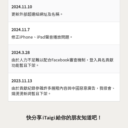
2024.11.10
更新外部超連結網址及名稱。
2024.11.7
修正iPhone、iPad聲音播放問題。
2024.3.28
由於人力不足難以配合Facebook審查機制，登入具名貢獻
功能暫且下架。
2023.11.13
由於貢獻紀錄參雜許多腥羶內容與中國惡意廣告，我很會、
燒燙燙新詞暫且下架。
快分享 iTaigi 給你的朋友知道吧！