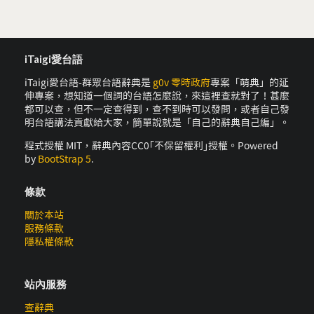
iTaigi愛台語
iTaigi愛台語-群眾台語辭典是
g0v 零時政府
專案「萌典」的延
伸專案，想知道一個詞的台語怎麼說，來這裡查就對了！甚麼
都可以查，但不一定查得到，查不到時可以發問，或者自己發
明台語講法貢獻給大家，簡單說就是「自己的辭典自己編」。
程式授權 MIT，辭典內容CC0｢不保留權利｣授權。Powered
by
BootStrap 5
.
條款
關於本站
服務條款
隱私權條款
站內服務
查辭典