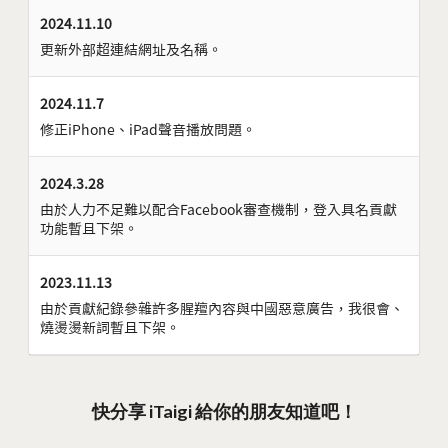
2024.11.10
更新外部超連結網址及名稱。
2024.11.7
修正iPhone、iPad聲音播放問題。
2024.3.28
由於人力不足難以配合Facebook審查機制，登入具名貢獻
功能暫且下架。
2023.11.13
由於貢獻紀錄參雜許多腥羶內容與中國惡意廣告，我很會、
燒燙燙新詞暫且下架。
快分享 iTaigi 給你的朋友知道吧！