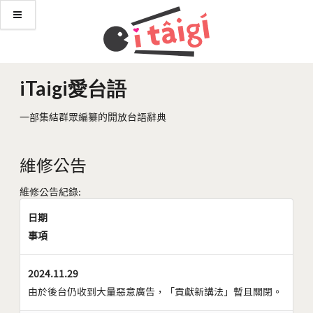
iTaigi愛台語
一部集結群眾編纂的開放台語辭典
維修公告
維修公告紀錄:
日期
事項
2024.11.29
由於後台仍收到大量惡意廣告，「貢獻新講法」暫且關閉。