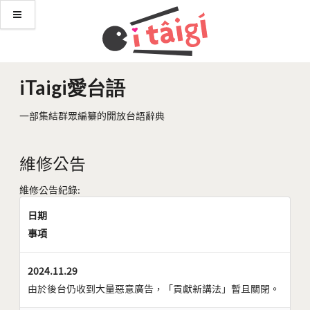
iTaigi愛台語
一部集結群眾編纂的開放台語辭典
維修公告
維修公告紀錄:
日期
事項
2024.11.29
由於後台仍收到大量惡意廣告，「貢獻新講法」暫且關閉。