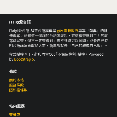
iTaigi愛台語
iTaigi愛台語-群眾台語辭典是
g0v 零時政府
專案「萌典」的延
伸專案，想知道一個詞的台語怎麼說，來這裡查就對了！甚麼
都可以查，但不一定查得到，查不到時可以發問，或者自己發
明台語講法貢獻給大家，簡單說就是「自己的辭典自己編」。
程式授權 MIT，辭典內容CC0｢不保留權利｣授權。Powered
by
BootStrap 5
.
條款
關於本站
服務條款
隱私權條款
站內服務
查辭典