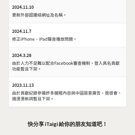
2024.11.10
更新外部超連結網址及名稱。
2024.11.7
修正iPhone、iPad聲音播放問題。
2024.3.28
由於人力不足難以配合Facebook審查機制，登入具名貢獻
功能暫且下架。
2023.11.13
由於貢獻紀錄參雜許多腥羶內容與中國惡意廣告，我很會、
燒燙燙新詞暫且下架。
快分享 iTaigi 給你的朋友知道吧！