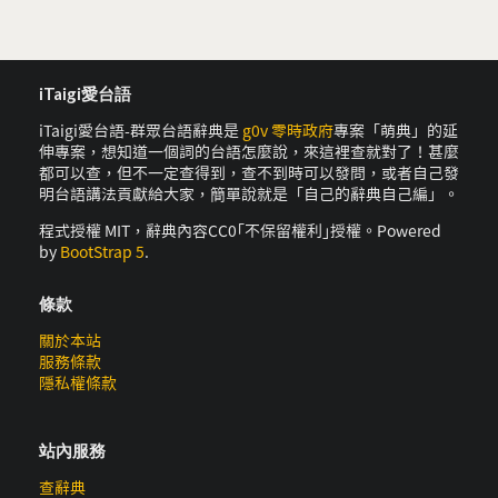
iTaigi愛台語
iTaigi愛台語-群眾台語辭典是
g0v 零時政府
專案「萌典」的延
伸專案，想知道一個詞的台語怎麼說，來這裡查就對了！甚麼
都可以查，但不一定查得到，查不到時可以發問，或者自己發
明台語講法貢獻給大家，簡單說就是「自己的辭典自己編」。
程式授權 MIT，辭典內容CC0｢不保留權利｣授權。Powered
by
BootStrap 5
.
條款
關於本站
服務條款
隱私權條款
站內服務
查辭典