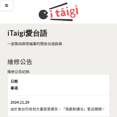
iTaigi愛台語
一部集結群眾編纂的開放台語辭典
維修公告
維修公告紀錄:
日期
事項
2024.11.29
由於後台仍收到大量惡意廣告，「貢獻新講法」暫且關閉。