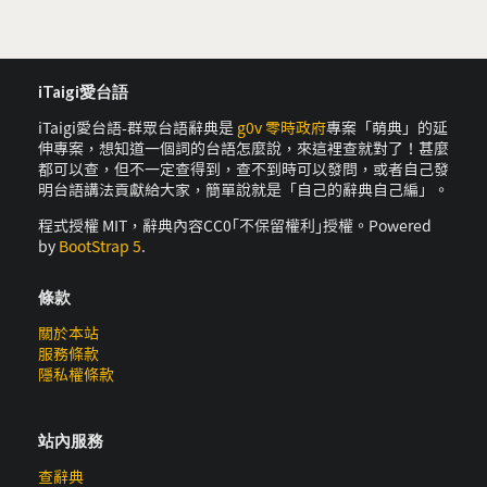
iTaigi愛台語
iTaigi愛台語-群眾台語辭典是
g0v 零時政府
專案「萌典」的延
伸專案，想知道一個詞的台語怎麼說，來這裡查就對了！甚麼
都可以查，但不一定查得到，查不到時可以發問，或者自己發
明台語講法貢獻給大家，簡單說就是「自己的辭典自己編」。
程式授權 MIT，辭典內容CC0｢不保留權利｣授權。Powered
by
BootStrap 5
.
條款
關於本站
服務條款
隱私權條款
站內服務
查辭典