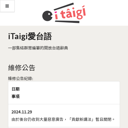
iTaigi愛台語
一部集結群眾編纂的開放台語辭典
維修公告
維修公告紀錄:
日期
事項
2024.11.29
由於後台仍收到大量惡意廣告，「貢獻新講法」暫且關閉。