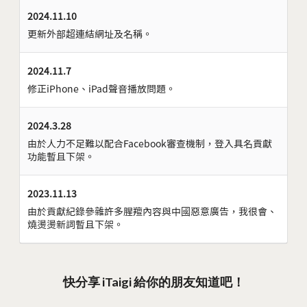
2024.11.10
更新外部超連結網址及名稱。
2024.11.7
修正iPhone、iPad聲音播放問題。
2024.3.28
由於人力不足難以配合Facebook審查機制，登入具名貢獻
功能暫且下架。
2023.11.13
由於貢獻紀錄參雜許多腥羶內容與中國惡意廣告，我很會、
燒燙燙新詞暫且下架。
快分享 iTaigi 給你的朋友知道吧！