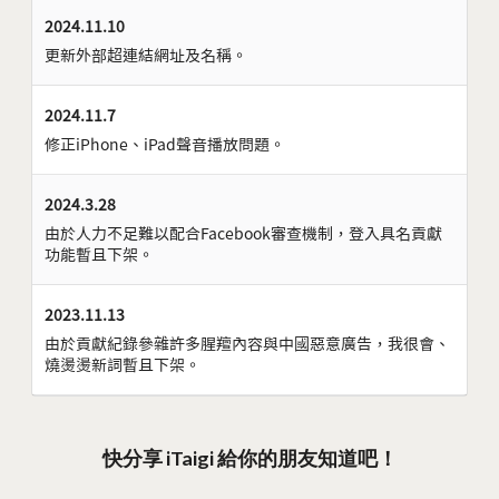
2024.11.10
更新外部超連結網址及名稱。
2024.11.7
修正iPhone、iPad聲音播放問題。
2024.3.28
由於人力不足難以配合Facebook審查機制，登入具名貢獻
功能暫且下架。
2023.11.13
由於貢獻紀錄參雜許多腥羶內容與中國惡意廣告，我很會、
燒燙燙新詞暫且下架。
快分享 iTaigi 給你的朋友知道吧！