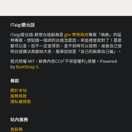
iTaigi愛台語
iTaigi愛台語-群眾台語辭典是
g0v 零時政府
專案「萌典」的延
伸專案，想知道一個詞的台語怎麼說，來這裡查就對了！甚麼
都可以查，但不一定查得到，查不到時可以發問，或者自己發
明台語講法貢獻給大家，簡單說就是「自己的辭典自己編」。
程式授權 MIT，辭典內容CC0｢不保留權利｣授權。Powered
by
BootStrap 5
.
條款
關於本站
服務條款
隱私權條款
站內服務
查辭典