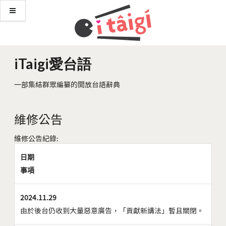
iTaigi愛台語
一部集結群眾編纂的開放台語辭典
維修公告
維修公告紀錄:
日期
事項
2024.11.29
由於後台仍收到大量惡意廣告，「貢獻新講法」暫且關閉。