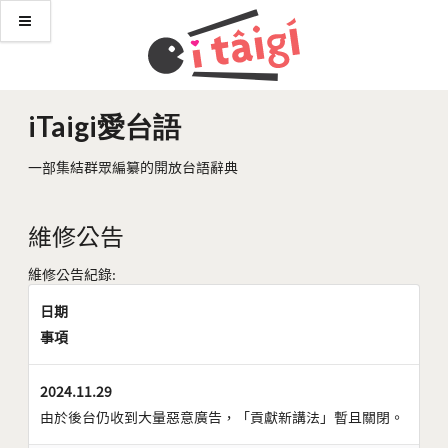
iTaigi愛台語
一部集結群眾編纂的開放台語辭典
維修公告
維修公告紀錄:
日期
事項
2024.11.29
由於後台仍收到大量惡意廣告，「貢獻新講法」暫且關閉。