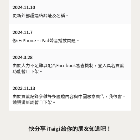
2024.11.10
更新外部超連結網址及名稱。
2024.11.7
修正iPhone、iPad聲音播放問題。
2024.3.28
由於人力不足難以配合Facebook審查機制，登入具名貢獻
功能暫且下架。
2023.11.13
由於貢獻紀錄參雜許多腥羶內容與中國惡意廣告，我很會、
燒燙燙新詞暫且下架。
快分享 iTaigi 給你的朋友知道吧！