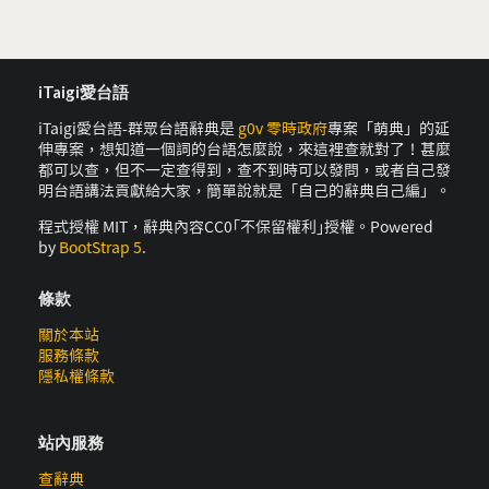
iTaigi愛台語
iTaigi愛台語-群眾台語辭典是
g0v 零時政府
專案「萌典」的延
伸專案，想知道一個詞的台語怎麼說，來這裡查就對了！甚麼
都可以查，但不一定查得到，查不到時可以發問，或者自己發
明台語講法貢獻給大家，簡單說就是「自己的辭典自己編」。
程式授權 MIT，辭典內容CC0｢不保留權利｣授權。Powered
by
BootStrap 5
.
條款
關於本站
服務條款
隱私權條款
站內服務
查辭典