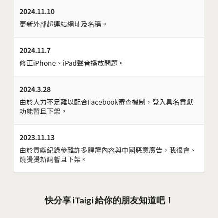
2024.11.10
更新外部超連結網址及名稱。
2024.11.7
修正iPhone、iPad聲音播放問題。
2024.3.28
由於人力不足難以配合Facebook審查機制，登入具名貢獻
功能暫且下架。
2023.11.13
由於貢獻紀錄參雜許多腥羶內容與中國惡意廣告，我很會、
燒燙燙新詞暫且下架。
快分享 iTaigi 給你的朋友知道吧！