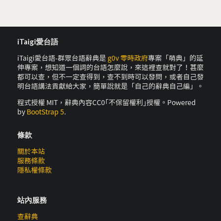
iTaigi愛台語
iTaigi愛台語-群眾台語辭典是
g0v 零時政府
專案「萌典」的延
伸專案，想知道一個詞的台語怎麼說，來這裡查就對了！甚麼
都可以查，但不一定查得到，查不到時可以發問，或者自己發
明台語講法貢獻給大家，簡單說就是「自己的辭典自己編」。
程式授權 MIT，辭典內容CC0｢不保留權利｣授權。Powered
by
BootStrap 5
.
條款
關於本站
服務條款
隱私權條款
站內服務
查辭典