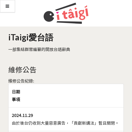
iTaigi愛台語
一部集結群眾編纂的開放台語辭典
維修公告
維修公告紀錄:
日期
事項
2024.11.29
由於後台仍收到大量惡意廣告，「貢獻新講法」暫且關閉。