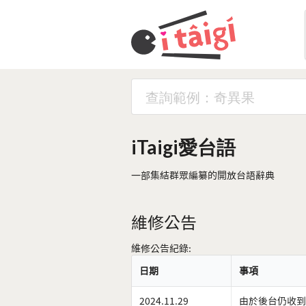
iTaigi愛台語
一部集結群眾編纂的開放台語辭典
維修公告
維修公告紀錄:
日期
事項
2024.11.29
由於後台仍收到