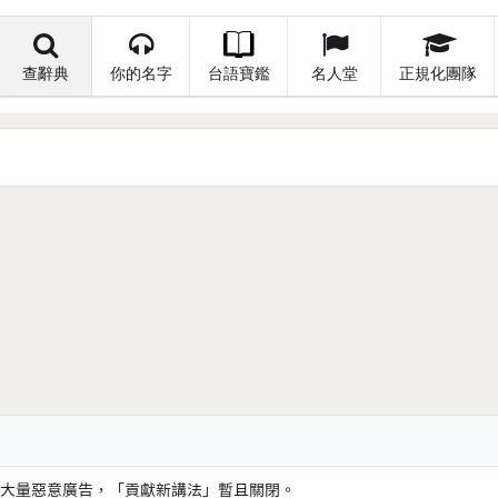
查辭典
你的名字
台語寶鑑
名人堂
正規化團隊
大量惡意廣告，「貢獻新講法」暫且關閉。