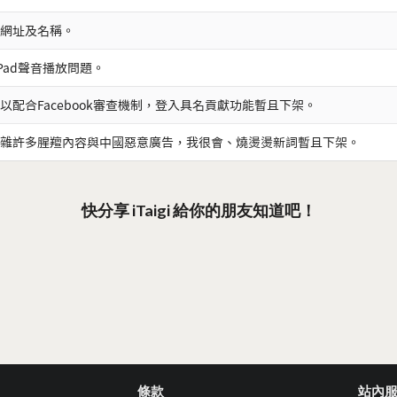
網址及名稱。
iPad聲音播放問題。
以配合Facebook審查機制，登入具名貢獻功能暫且下架。
雜許多腥羶內容與中國惡意廣告，我很會、燒燙燙新詞暫且下架。
快分享 iTaigi 給你的朋友知道吧！
條款
站內