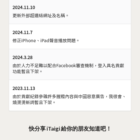
2024.11.10
更新外部超連結網址及名稱。
2024.11.7
修正iPhone、iPad聲音播放問題。
2024.3.28
由於人力不足難以配合Facebook審查機制，登入具名貢獻
功能暫且下架。
2023.11.13
由於貢獻紀錄參雜許多腥羶內容與中國惡意廣告，我很會、
燒燙燙新詞暫且下架。
快分享 iTaigi 給你的朋友知道吧！