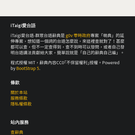
iTaigi愛台語
iTaigi愛台語-群眾台語辭典是
g0v 零時政府
專案「萌典」的延
伸專案，想知道一個詞的台語怎麼說，來這裡查就對了！甚麼
都可以查，但不一定查得到，查不到時可以發問，或者自己發
明台語講法貢獻給大家，簡單說就是「自己的辭典自己編」。
程式授權 MIT，辭典內容CC0｢不保留權利｣授權。Powered
by
BootStrap 5
.
條款
關於本站
服務條款
隱私權條款
站內服務
查辭典