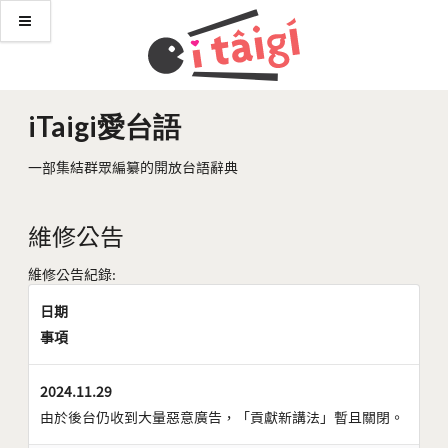
iTaigi愛台語
一部集結群眾編纂的開放台語辭典
維修公告
維修公告紀錄:
日期
事項
2024.11.29
由於後台仍收到大量惡意廣告，「貢獻新講法」暫且關閉。