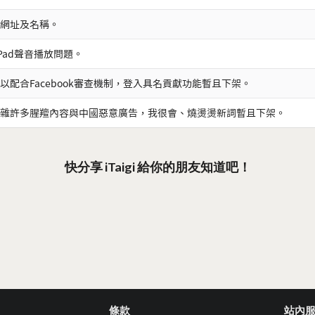
網址及名稱。
iPad聲音播放問題。
以配合Facebook審查機制，登入具名貢獻功能暫且下架。
雜許多腥羶內容與中國惡意廣告，我很會、燒燙燙新詞暫且下架。
快分享 iTaigi 給你的朋友知道吧！
條款
站內