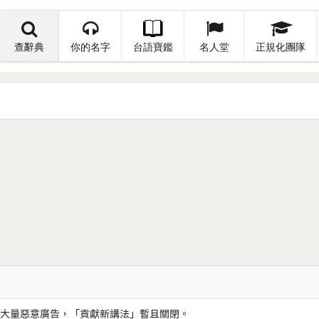
查辭典
你的名字
台語寶鑑
名人堂
正規化團隊
大量惡意廣告，「貢獻新講法」暫且關閉。