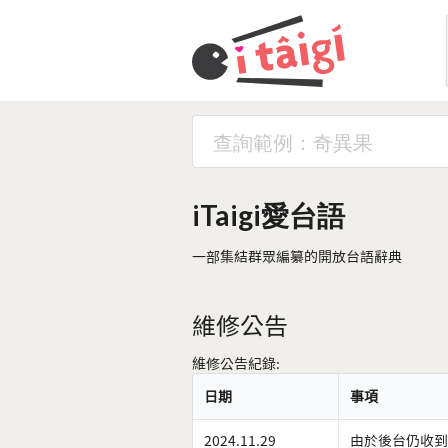
iTaigi愛台語
一部集結群眾編纂的開放台語辭典
維修公告
維修公告紀錄:
日期
事項
2024.11.29
由於後台仍收到