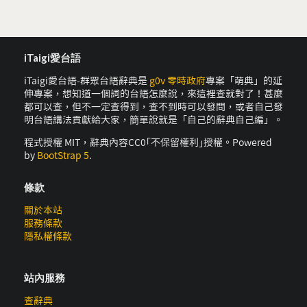
iTaigi愛台語
iTaigi愛台語-群眾台語辭典是
g0v 零時政府
專案「萌典」的延
伸專案，想知道一個詞的台語怎麼說，來這裡查就對了！甚麼
都可以查，但不一定查得到，查不到時可以發問，或者自己發
明台語講法貢獻給大家，簡單說就是「自己的辭典自己編」。
程式授權 MIT，辭典內容CC0｢不保留權利｣授權。Powered
by
BootStrap 5
.
條款
關於本站
服務條款
隱私權條款
站內服務
查辭典