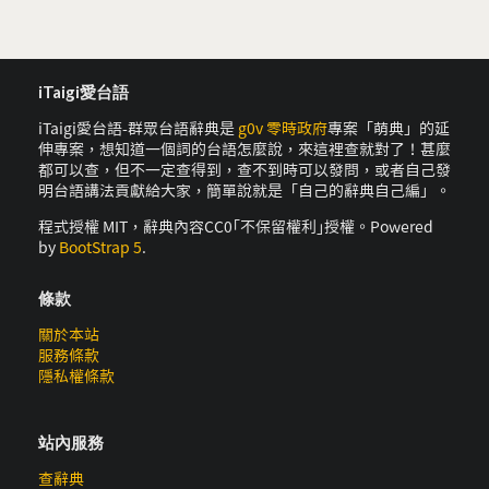
iTaigi愛台語
iTaigi愛台語-群眾台語辭典是
g0v 零時政府
專案「萌典」的延
伸專案，想知道一個詞的台語怎麼說，來這裡查就對了！甚麼
都可以查，但不一定查得到，查不到時可以發問，或者自己發
明台語講法貢獻給大家，簡單說就是「自己的辭典自己編」。
程式授權 MIT，辭典內容CC0｢不保留權利｣授權。Powered
by
BootStrap 5
.
條款
關於本站
服務條款
隱私權條款
站內服務
查辭典