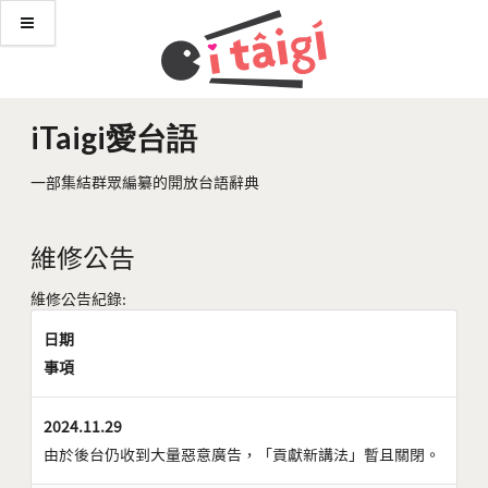
iTaigi愛台語
一部集結群眾編纂的開放台語辭典
維修公告
維修公告紀錄:
日期
事項
2024.11.29
由於後台仍收到大量惡意廣告，「貢獻新講法」暫且關閉。