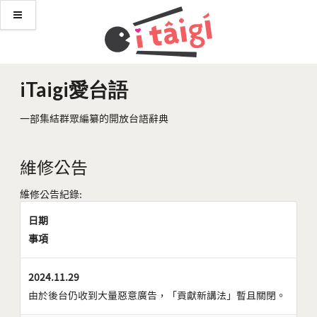
iTaigi愛台語
一部集結群眾編纂的開放台語辭典
維修公告
維修公告紀錄:
日期
事項
2024.11.29
由於後台仍收到大量惡意廣告，「貢獻新講法」暫且關閉。