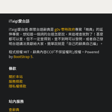
iTaigi愛台語
iTaigi愛台語-群眾台語辭典是
g0v 零時政府
專案「萌典」的延
伸專案，想知道一個詞的台語怎麼說，來這裡查就對了！甚麼
都可以查，但不一定查得到，查不到時可以發問，或者自己發
明台語講法貢獻給大家，簡單說就是「自己的辭典自己編」。
程式授權 MIT，辭典內容CC0｢不保留權利｣授權。Powered
by
BootStrap 5
.
條款
關於本站
服務條款
隱私權條款
站內服務
查辭典