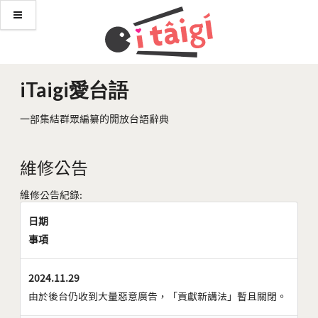
iTaigi愛台語
一部集結群眾編纂的開放台語辭典
維修公告
維修公告紀錄:
日期
事項
2024.11.29
由於後台仍收到大量惡意廣告，「貢獻新講法」暫且關閉。