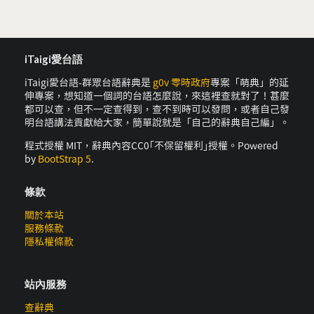
iTaigi愛台語
iTaigi愛台語-群眾台語辭典是
g0v 零時政府
專案「萌典」的延
伸專案，想知道一個詞的台語怎麼說，來這裡查就對了！甚麼
都可以查，但不一定查得到，查不到時可以發問，或者自己發
明台語講法貢獻給大家，簡單說就是「自己的辭典自己編」。
程式授權 MIT，辭典內容CC0｢不保留權利｣授權。Powered
by
BootStrap 5
.
條款
關於本站
服務條款
隱私權條款
站內服務
查辭典