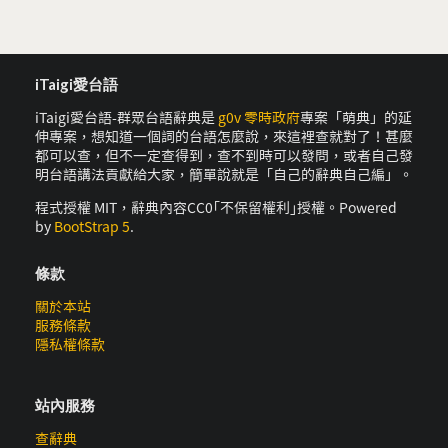
iTaigi愛台語
iTaigi愛台語-群眾台語辭典是
g0v 零時政府
專案「萌典」的延
伸專案，想知道一個詞的台語怎麼說，來這裡查就對了！甚麼
都可以查，但不一定查得到，查不到時可以發問，或者自己發
明台語講法貢獻給大家，簡單說就是「自己的辭典自己編」。
程式授權 MIT，辭典內容CC0｢不保留權利｣授權。Powered
by
BootStrap 5
.
條款
關於本站
服務條款
隱私權條款
站內服務
查辭典