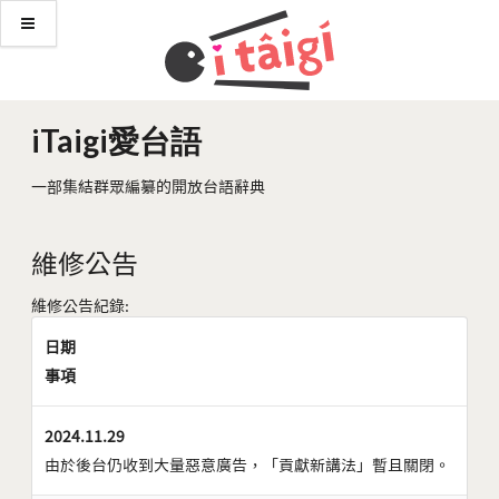
iTaigi愛台語
一部集結群眾編纂的開放台語辭典
維修公告
維修公告紀錄:
日期
事項
2024.11.29
由於後台仍收到大量惡意廣告，「貢獻新講法」暫且關閉。