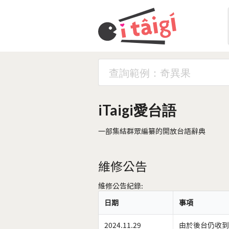
iTaigi愛台語
一部集結群眾編纂的開放台語辭典
維修公告
維修公告紀錄:
日期
事項
2024.11.29
由於後台仍收到