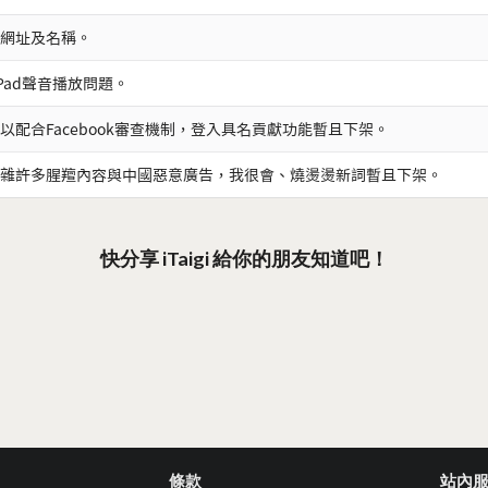
網址及名稱。
iPad聲音播放問題。
以配合Facebook審查機制，登入具名貢獻功能暫且下架。
雜許多腥羶內容與中國惡意廣告，我很會、燒燙燙新詞暫且下架。
快分享 iTaigi 給你的朋友知道吧！
條款
站內