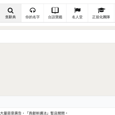
查辭典
你的名字
台語寶鑑
名人堂
正規化團隊
大量惡意廣告，「貢獻新講法」暫且關閉。