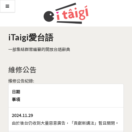
iTaigi愛台語
一部集結群眾編纂的開放台語辭典
維修公告
維修公告紀錄:
日期
事項
2024.11.29
由於後台仍收到大量惡意廣告，「貢獻新講法」暫且關閉。