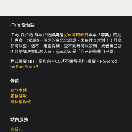
iTaigi愛台語
iTaigi愛台語-群眾台語辭典是
g0v 零時政府
專案「萌典」的延
伸專案，想知道一個詞的台語怎麼說，來這裡查就對了！甚麼
都可以查，但不一定查得到，查不到時可以發問，或者自己發
明台語講法貢獻給大家，簡單說就是「自己的辭典自己編」。
程式授權 MIT，辭典內容CC0｢不保留權利｣授權。Powered
by
BootStrap 5
.
條款
關於本站
服務條款
隱私權條款
站內服務
查辭典