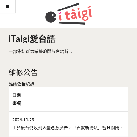
iTaigi愛台語
一部集結群眾編纂的開放台語辭典
維修公告
維修公告紀錄:
日期
事項
2024.11.29
由於後台仍收到大量惡意廣告，「貢獻新講法」暫且關閉。