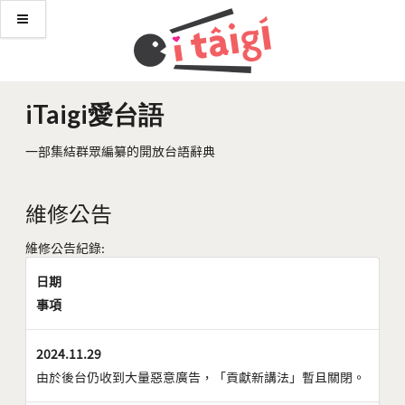
iTaigi愛台語
一部集結群眾編纂的開放台語辭典
維修公告
維修公告紀錄:
日期
事項
2024.11.29
由於後台仍收到大量惡意廣告，「貢獻新講法」暫且關閉。