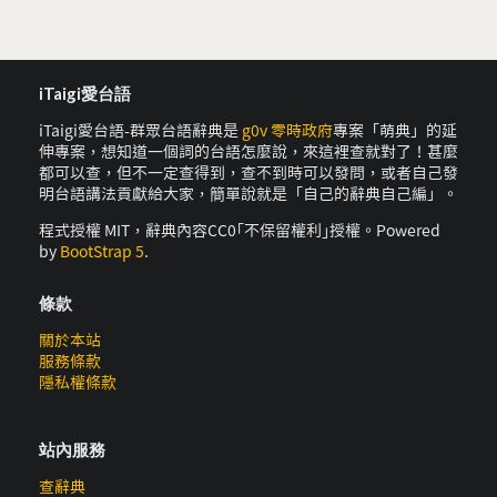
iTaigi愛台語
iTaigi愛台語-群眾台語辭典是
g0v 零時政府
專案「萌典」的延
伸專案，想知道一個詞的台語怎麼說，來這裡查就對了！甚麼
都可以查，但不一定查得到，查不到時可以發問，或者自己發
明台語講法貢獻給大家，簡單說就是「自己的辭典自己編」。
程式授權 MIT，辭典內容CC0｢不保留權利｣授權。Powered
by
BootStrap 5
.
條款
關於本站
服務條款
隱私權條款
站內服務
查辭典