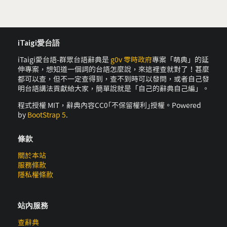
iTaigi愛台語
iTaigi愛台語-群眾台語辭典是
g0v 零時政府
專案「萌典」的延
伸專案，想知道一個詞的台語怎麼說，來這裡查就對了！甚麼
都可以查，但不一定查得到，查不到時可以發問，或者自己發
明台語講法貢獻給大家，簡單說就是「自己的辭典自己編」。
程式授權 MIT，辭典內容CC0｢不保留權利｣授權。Powered
by
BootStrap 5
.
條款
關於本站
服務條款
隱私權條款
站內服務
查辭典