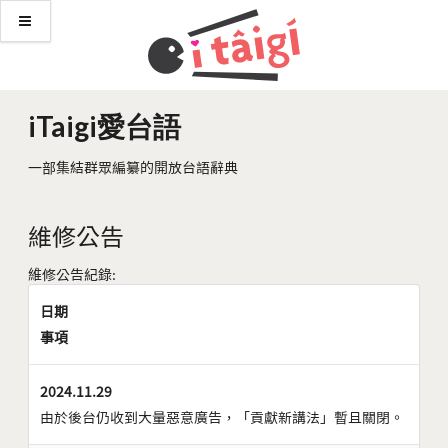
iTaigi愛台語
一部集結群眾編纂的開放台語辭典
維修公告
維修公告紀錄:
日期
事項
2024.11.29
由於後台仍收到大量惡意廣告，「貢獻新講法」暫且關閉。