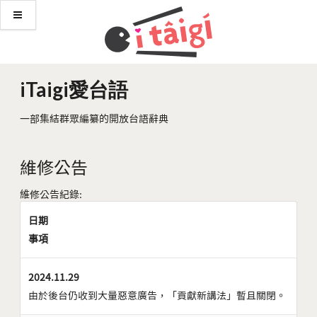
iTaigi愛台語
一部集結群眾編纂的開放台語辭典
維修公告
維修公告紀錄:
日期
事項
2024.11.29
由於後台仍收到大量惡意廣告，「貢獻新講法」暫且關閉。