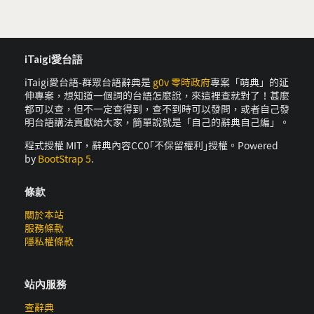
iTaigi愛台語
iTaigi愛台語-群眾台語辭典是
g0v 零時政府
專案「萌典」的延
伸專案，想知道一個詞的台語怎麼說，來這裡查就對了！甚麼
都可以查，但不一定查得到，查不到時可以發問，或者自己發
明台語講法貢獻給大家，簡單說就是「自己的辭典自己編」。
程式授權 MIT，辭典內容CC0｢不保留權利｣授權。Powered
by
BootStrap 5
.
條款
關於本站
服務條款
隱私權條款
站內服務
查辭典