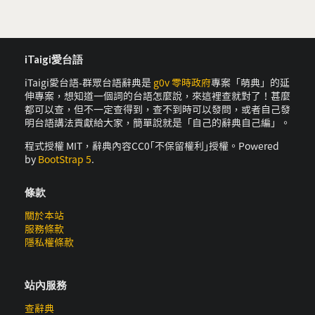
iTaigi愛台語
iTaigi愛台語-群眾台語辭典是
g0v 零時政府
專案「萌典」的延
伸專案，想知道一個詞的台語怎麼說，來這裡查就對了！甚麼
都可以查，但不一定查得到，查不到時可以發問，或者自己發
明台語講法貢獻給大家，簡單說就是「自己的辭典自己編」。
程式授權 MIT，辭典內容CC0｢不保留權利｣授權。Powered
by
BootStrap 5
.
條款
關於本站
服務條款
隱私權條款
站內服務
查辭典