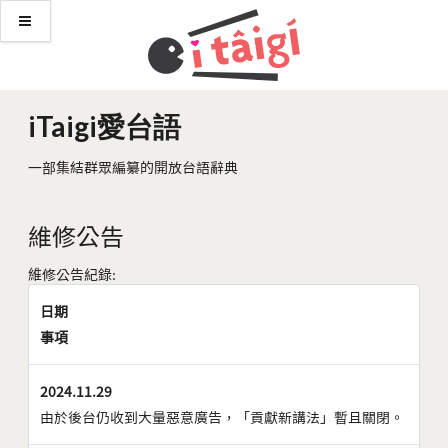
iTaigi愛台語
一部集結群眾編纂的開放台語辭典
維修公告
維修公告紀錄:
日期
事項
2024.11.29
由於後台仍收到大量惡意廣告，「貢獻新講法」暫且關閉。