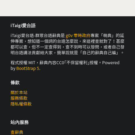
iTaigi愛台語
iTaigi愛台語-群眾台語辭典是
g0v 零時政府
專案「萌典」的延
伸專案，想知道一個詞的台語怎麼說，來這裡查就對了！甚麼
都可以查，但不一定查得到，查不到時可以發問，或者自己發
明台語講法貢獻給大家，簡單說就是「自己的辭典自己編」。
程式授權 MIT，辭典內容CC0｢不保留權利｣授權。Powered
by
BootStrap 5
.
條款
關於本站
服務條款
隱私權條款
站內服務
查辭典