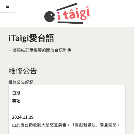
iTaigi愛台語
一部集結群眾編纂的開放台語辭典
維修公告
維修公告紀錄:
日期
事項
2024.11.29
由於後台仍收到大量惡意廣告，「貢獻新講法」暫且關閉。