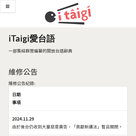
iTaigi愛台語
一部集結群眾編纂的開放台語辭典
維修公告
維修公告紀錄:
日期
事項
2024.11.29
由於後台仍收到大量惡意廣告，「貢獻新講法」暫且關閉。