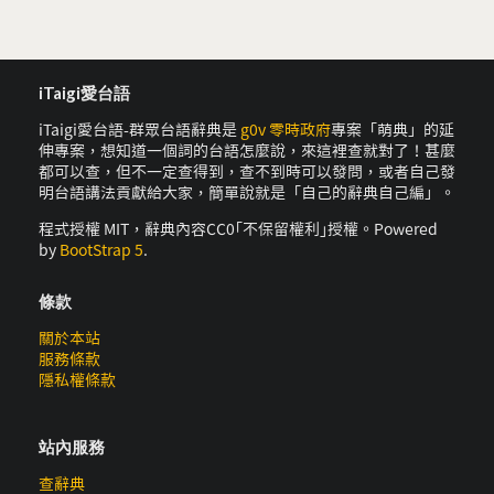
iTaigi愛台語
iTaigi愛台語-群眾台語辭典是
g0v 零時政府
專案「萌典」的延
伸專案，想知道一個詞的台語怎麼說，來這裡查就對了！甚麼
都可以查，但不一定查得到，查不到時可以發問，或者自己發
明台語講法貢獻給大家，簡單說就是「自己的辭典自己編」。
程式授權 MIT，辭典內容CC0｢不保留權利｣授權。Powered
by
BootStrap 5
.
條款
關於本站
服務條款
隱私權條款
站內服務
查辭典