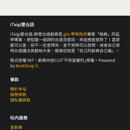
iTaigi愛台語
iTaigi愛台語-群眾台語辭典是
g0v 零時政府
專案「萌典」的延
伸專案，想知道一個詞的台語怎麼說，來這裡查就對了！甚麼
都可以查，但不一定查得到，查不到時可以發問，或者自己發
明台語講法貢獻給大家，簡單說就是「自己的辭典自己編」。
程式授權 MIT，辭典內容CC0｢不保留權利｣授權。Powered
by
BootStrap 5
.
條款
關於本站
服務條款
隱私權條款
站內服務
查辭典