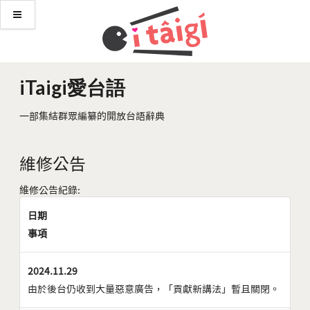
iTaigi愛台語
一部集結群眾編纂的開放台語辭典
維修公告
維修公告紀錄:
日期
事項
2024.11.29
由於後台仍收到大量惡意廣告，「貢獻新講法」暫且關閉。