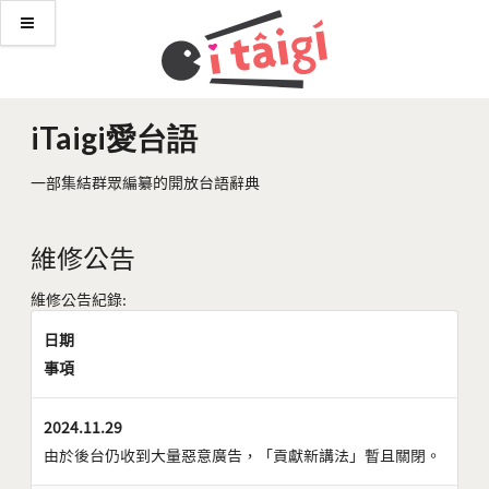
iTaigi愛台語
一部集結群眾編纂的開放台語辭典
維修公告
維修公告紀錄:
日期
事項
2024.11.29
由於後台仍收到大量惡意廣告，「貢獻新講法」暫且關閉。