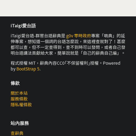
iTaigi愛台語
iTaigi愛台語-群眾台語辭典是
g0v 零時政府
專案「萌典」的延
伸專案，想知道一個詞的台語怎麼說，來這裡查就對了！甚麼
都可以查，但不一定查得到，查不到時可以發問，或者自己發
明台語講法貢獻給大家，簡單說就是「自己的辭典自己編」。
程式授權 MIT，辭典內容CC0｢不保留權利｣授權。Powered
by
BootStrap 5
.
條款
關於本站
服務條款
隱私權條款
站內服務
查辭典