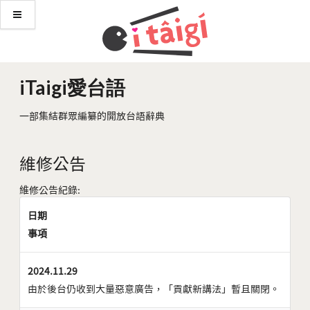
iTaigi愛台語
一部集結群眾編纂的開放台語辭典
維修公告
維修公告紀錄:
日期
事項
2024.11.29
由於後台仍收到大量惡意廣告，「貢獻新講法」暫且關閉。