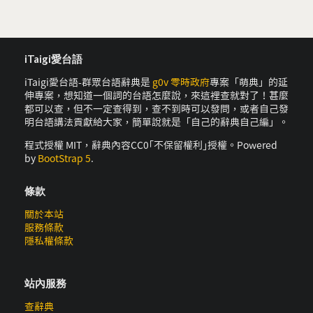
iTaigi愛台語
iTaigi愛台語-群眾台語辭典是
g0v 零時政府
專案「萌典」的延
伸專案，想知道一個詞的台語怎麼說，來這裡查就對了！甚麼
都可以查，但不一定查得到，查不到時可以發問，或者自己發
明台語講法貢獻給大家，簡單說就是「自己的辭典自己編」。
程式授權 MIT，辭典內容CC0｢不保留權利｣授權。Powered
by
BootStrap 5
.
條款
關於本站
服務條款
隱私權條款
站內服務
查辭典