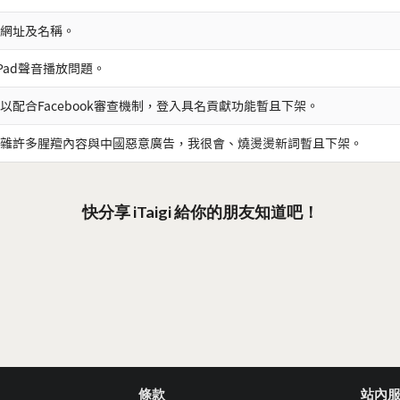
網址及名稱。
iPad聲音播放問題。
以配合Facebook審查機制，登入具名貢獻功能暫且下架。
雜許多腥羶內容與中國惡意廣告，我很會、燒燙燙新詞暫且下架。
快分享 iTaigi 給你的朋友知道吧！
條款
站內