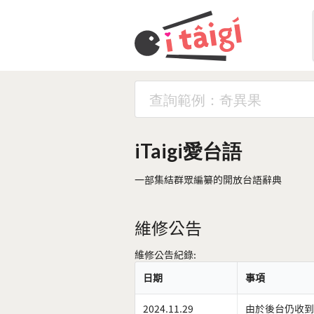
iTaigi愛台語
一部集結群眾編纂的開放台語辭典
維修公告
維修公告紀錄:
日期
事項
2024.11.29
由於後台仍收到