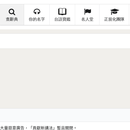
查辭典
你的名字
台語寶鑑
名人堂
正規化團隊
大量惡意廣告，「貢獻新講法」暫且關閉。