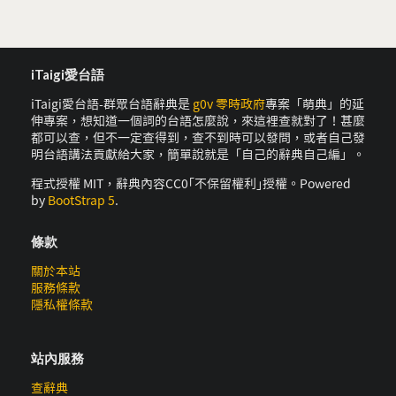
iTaigi愛台語
iTaigi愛台語-群眾台語辭典是
g0v 零時政府
專案「萌典」的延
伸專案，想知道一個詞的台語怎麼說，來這裡查就對了！甚麼
都可以查，但不一定查得到，查不到時可以發問，或者自己發
明台語講法貢獻給大家，簡單說就是「自己的辭典自己編」。
程式授權 MIT，辭典內容CC0｢不保留權利｣授權。Powered
by
BootStrap 5
.
條款
關於本站
服務條款
隱私權條款
站內服務
查辭典