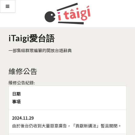
iTaigi愛台語
一部集結群眾編纂的開放台語辭典
維修公告
維修公告紀錄:
日期
事項
2024.11.29
由於後台仍收到大量惡意廣告，「貢獻新講法」暫且關閉。