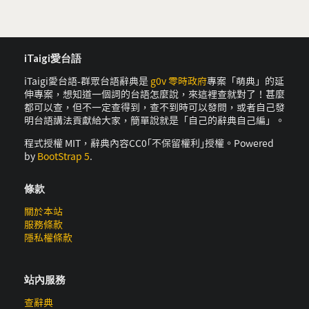
iTaigi愛台語
iTaigi愛台語-群眾台語辭典是
g0v 零時政府
專案「萌典」的延
伸專案，想知道一個詞的台語怎麼說，來這裡查就對了！甚麼
都可以查，但不一定查得到，查不到時可以發問，或者自己發
明台語講法貢獻給大家，簡單說就是「自己的辭典自己編」。
程式授權 MIT，辭典內容CC0｢不保留權利｣授權。Powered
by
BootStrap 5
.
條款
關於本站
服務條款
隱私權條款
站內服務
查辭典