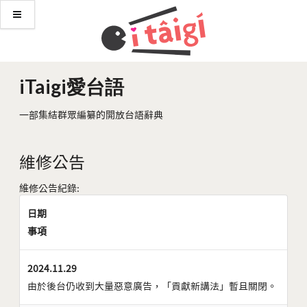
iTaigi愛台語
一部集結群眾編纂的開放台語辭典
維修公告
維修公告紀錄:
日期
事項
2024.11.29
由於後台仍收到大量惡意廣告，「貢獻新講法」暫且關閉。