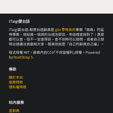
iTaigi愛台語
iTaigi愛台語-群眾台語辭典是
g0v 零時政府
專案「萌典」的延
伸專案，想知道一個詞的台語怎麼說，來這裡查就對了！甚麼
都可以查，但不一定查得到，查不到時可以發問，或者自己發
明台語講法貢獻給大家，簡單說就是「自己的辭典自己編」。
程式授權 MIT，辭典內容CC0｢不保留權利｣授權。Powered
by
BootStrap 5
.
條款
關於本站
服務條款
隱私權條款
站內服務
查辭典