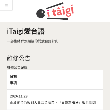
iTaigi愛台語
一部集結群眾編纂的開放台語辭典
維修公告
維修公告紀錄:
日期
事項
2024.11.29
由於後台仍收到大量惡意廣告，「貢獻新講法」暫且關閉。