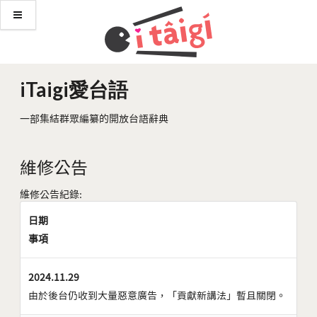
iTaigi愛台語
一部集結群眾編纂的開放台語辭典
維修公告
維修公告紀錄:
日期
事項
2024.11.29
由於後台仍收到大量惡意廣告，「貢獻新講法」暫且關閉。