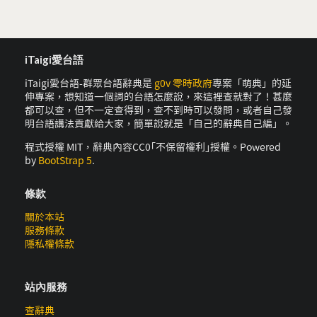
iTaigi愛台語
iTaigi愛台語-群眾台語辭典是
g0v 零時政府
專案「萌典」的延
伸專案，想知道一個詞的台語怎麼說，來這裡查就對了！甚麼
都可以查，但不一定查得到，查不到時可以發問，或者自己發
明台語講法貢獻給大家，簡單說就是「自己的辭典自己編」。
程式授權 MIT，辭典內容CC0｢不保留權利｣授權。Powered
by
BootStrap 5
.
條款
關於本站
服務條款
隱私權條款
站內服務
查辭典