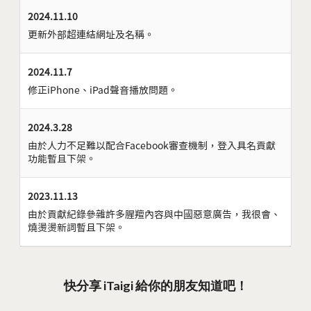
2024.11.10
更新外部超連結網址及名稱。
2024.11.7
修正iPhone、iPad聲音播放問題。
2024.3.28
由於人力不足難以配合Facebook審查機制，登入具名貢獻
功能暫且下架。
2023.11.13
由於貢獻紀錄參雜許多腥羶內容與中國惡意廣告，我很會、
燒燙燙新詞暫且下架。
快分享 iTaigi 給你的朋友知道吧！