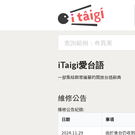
iTaigi愛台語
一部集結群眾編纂的開放台語辭典
維修公告
維修公告紀錄:
日期
事項
2024.11.29
由於後台仍收到