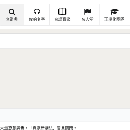
查辭典
你的名字
台語寶鑑
名人堂
正規化團隊
大量惡意廣告，「貢獻新講法」暫且關閉。