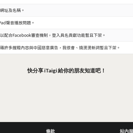
網址及名稱。
iPad聲音播放問題。
以配合Facebook審查機制，登入具名貢獻功能暫且下架。
雜許多腥羶內容與中國惡意廣告，我很會、燒燙燙新詞暫且下架。
快分享 iTaigi 給你的朋友知道吧！
條款
站內